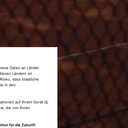
weise Daten an Länder
diesen Ländern ist
isiko, dass staatliche
ie in den
ationen auf Ihrem Gerät (§
w. die von Ihnen
tton für die Zukunft