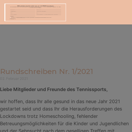
Rundschreiben Nr. 1/2021
02. Februar 2021
Liebe Mitglieder und Freunde des Tennissports,
wir hoffen, dass Ihr alle gesund in das neue Jahr 2021
gestartet seid und dass Ihr die Herausforderungen des
Lockdowns trotz Homeschooling, fehlender
Betreuungsmöglichkeiten für die Kinder und Jugendlichen
und der Sehnsucht nach dem geselligen Treffen mit