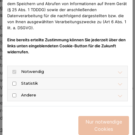
möchte, oder ob er/sie dem Verein diese Teilbeträge
dem Speichern und Abrufen von Informationen auf Ihrem Gerät
gegen eine Spendenquittung für die Vereinszwecke
(§ 25 Abs. 1 TDDDG) sowie der anschließenden
spenden möchte.
Datenverarbeitung für die nachfolgend dargestellten bzw. die
von Ihnen ausgewählten Verarbeitungszwecke zu (Art 6 Abs. 1
Durch die voraussichtlich ausfallenden Hallenzeiten
lit. a. DSGVO).
entstehen dem Verein Mindereinnahmen im Bereich von
Eine bereits erteilte Zustimmung können Sie jederzeit über den
50.000 € (zurück zu zahlende Abokosten, ausgefallende
links unten eingeblendeten Cookie-Button für die Zukunft
Mieteinnahmen, ausgefallene Jugendtrainingseinnahmen).
widerrufen.
Dies trifft uns als Verein aufgrund der hohen Fixkosten
trotz Kurzarbeit des Trainers hart. Von daher würden wir
Notwendig
uns im Mai über jede entsprechende Spende freuen, auch
wenn Ihr den Nutzen aus dem Hallenabo in der
Statistik
Wintersaison in nur geringem Umfang ziehen konntet. Was
wir grundsätzlich mit diesen Halleneinnahmen, bzw.
Andere
entsprechend anteiligen Spenden finanzieren, bzw.
refinanzieren müssen, stellen wir Euch im folgenden Punkt
dar:
Nur notwendige
Cookies
3. Dringende Sanierungsmaßnahmen an den