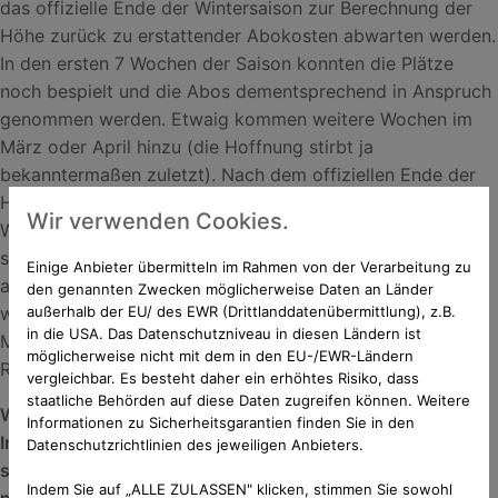
das offizielle Ende der Wintersaison zur Berechnung der
Höhe zurück zu erstattender Abokosten abwarten werden.
In den ersten 7 Wochen der Saison konnten die Plätze
noch bespielt und die Abos dementsprechend in Anspruch
genommen werden. Etwaig kommen weitere Wochen im
März oder April hinzu (die Hoffnung stirbt ja
bekanntermaßen zuletzt). Nach dem offiziellen Ende der
Hallensaison werden wir dann abrechnen, wie viele
Wir verwenden Cookies.
Wochen insgesamt aufgrund der Schließung ausgefallen
sind, so dass jedem Abo Inhaber ein entsprechender
Einige Anbieter übermitteln im Rahmen von der Verarbeitung zu
anteiliger Rückzahlungsanspruch zustehen wird. Wir
den genannten Zwecken möglicherweise Daten an Länder
werden Euch dann zu gegebener Zeit, spätestens Anfang
außerhalb der EU/ des EWR (Drittlanddatenübermittlung), z.B.
in die USA. Das Datenschutzniveau in diesen Ländern ist
Mai, über die Höhe der Euch zustehenden
möglicherweise nicht mit dem in den EU-/EWR-Ländern
Rückzahlungsforderungen informieren.
vergleichbar. Es besteht daher ein erhöhtes Risiko, dass
staatliche Behörden auf diese Daten zugreifen können. Weitere
Wir bitten alle Inhaber von Abos uns nach dieser
Informationen zu Sicherheitsgarantien finden Sie in den
Information im Mai 2021 mitzuteilen, ob er/sie
Datenschutzrichtlinien des jeweiligen Anbieters.
seinen/ihren anteiligen Betrag zurück überwiesen haben
Indem Sie auf „ALLE ZULASSEN" klicken, stimmen Sie sowohl