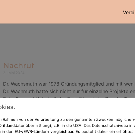
Verei
Nachruf
21. Mai 2024
Dr. Wachsmuth war 1978 Gründungsmitglied und mit wenig
Dr. Wachmuth hatte sich nicht nur für einzelne Projekte e
Beim Bau und Unterhalt der Freiplätze, beim Bau der Tenni
kies.
und der wegweisenden Entscheidung für den Verein einen h
umfangreiche Jugendarbeit ermöglichte. Der Tennisverein 
 im Rahmen von der Verarbeitung zu den genannten Zwecken möglicher
Vereinsgeschichte. Wir werden unserem Gründungsmitgli
rittlanddatenübermittlung), z.B. in die USA. Das Datenschutzniveau in 
bewahren.
 in den EU-/EWR-Ländern vergleichbar. Es besteht daher ein erhöhtes R