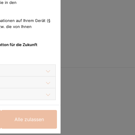
ie in den
ationen auf Ihrem Gerät (§
w. die von Ihnen
tton für die Zukunft
Rechtliches
Impressum
Datenschutzerklärung
Alle zulassen