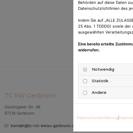
Behörden auf diese Daten zug
Datenschutzrichtlinien des je
Indem Sie auf „ALLE ZULASSE
25 Abs. 1 TDDDG) sowie der a
ausgewählten Verarbeitungszw
Eine bereits erteilte Zustimm
widerrufen.
Notwendig
Statistik
Andere
TC RW Gerbrunn
Gieshügeler Str. 48
97218 Gerbrunn
Datenschutzerklärung
|
Impres
kontakt@tc-rot-weiss-gerbrunn.de