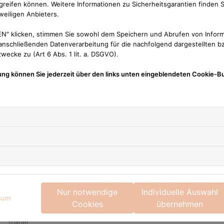
reifen können. Weitere Informationen zu Sicherheitsgarantien finden S
Dr. Jürgen Pannenbecker, 1. Vorsitzender
weiligen Anbieters.
Luisa Hofmann, Yannic Tremmel, Jörg Steinbock, Mario
N" klicken, stimmen Sie sowohl dem Speichern und Abrufen von Inform
Zoll, Stefan Wolfshörndl (Vorstandschaft)
nschließenden Datenverarbeitung für die nachfolgend dargestellten bz
ecke zu (Art 6 Abs. 1 lit. a. DSGVO).
ung können Sie jederzeit über den links unten eingeblendeten Cookie-Bu
Seitenübersicht
Start
Allgemein
Nur notwendige
Individuelle Auswahl
sum
Neuigkeiten
Cookies
übernehmen
Mannschaften
Trainer