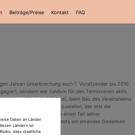
Reservierung
n
Beiträge/Preise
Kontakt
FAQ
en Jahren Unterbrechung auch 1. Vorsitzender bis 2010.
ngagiert, sondern war rundum für den Tennisverein aktiv.
shalle (erst 2, dann 3 Plätze), beim Bau des Vereinsheims
auptamtlichen Trainer einzustellen, der erst die
verliert mit Dr. Wachsmuth einen Teil seiner
weise Daten an Länder
ed und Ehrenvorsitzenden stets ein ehrendes Gedenken
diesen Ländern ist
isiko, dass staatliche