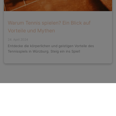
Warum Tennis spielen? Ein Blick auf
Vorteile und Mythen
24. April 2024
Entdecke die körperlichen und geistigen Vorteile des
Tennisspiels in Würzburg. Steig ein ins Spiel!
Rechtliches