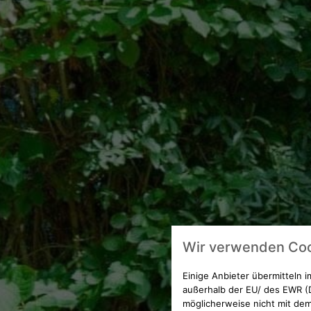
Wir verwenden Coo
Einige Anbieter übermitteln
außerhalb der EU/ des EWR (D
möglicherweise nicht mit dem