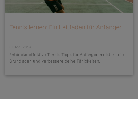
Tennis lernen: Ein Leitfaden für Anfänger
01. Mai 2024
Entdecke effektive Tennis-Tipps für Anfänger, meistere die
Grundlagen und verbessere deine Fähigkeiten.
Seitenübersicht