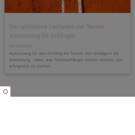
Der ultimative Leitfaden zur Tennis-
Ausrüstung für Anfänger
08. Mai 2024
Ausrüstung für den Einstieg ins Tennis: Von Schlägern bis
Bekleidung – alles, was Tennisanfänger wissen müssen, um
erfolgreich zu starten.
Cookie Einstellungen
TC RW Gerbrunn