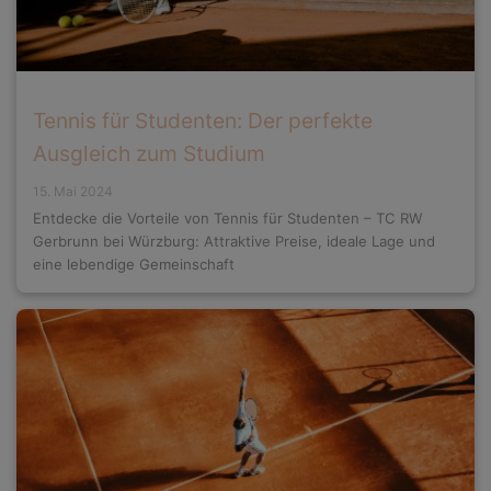
Tennis für Studenten: Der perfekte
Ausgleich zum Studium
15. Mai 2024
Entdecke die Vorteile von Tennis für Studenten – TC RW
Gerbrunn bei Würzburg: Attraktive Preise, ideale Lage und
eine lebendige Gemeinschaft