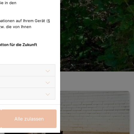
ie in den
ationen auf Ihrem Gerät (§
w. die von Ihnen
tton für die Zukunft
Alle zulassen